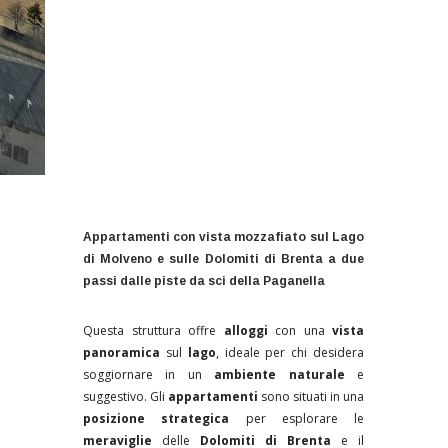
con una vista mozzafiato sul
lago
e
sulle
Dolomiti di Brenta
.
Appartamenti con vista mozzafiato sul Lago
di Molveno e sulle Dolomiti di Brenta a due
passi dalle piste da sci della Paganella
Questa struttura offre
alloggi
con una
vista
panoramica
sul
lago
, ideale per chi desidera
soggiornare in un
ambiente naturale
e
suggestivo. Gli
appartamenti
sono situati in una
posizione strategica
per esplorare le
meraviglie
delle
Dolomiti di Brenta
e il